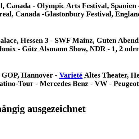
al, Canada - Olympic Arts Festival, Spanien 
real, Canada -Glastonbury Festival, England
Palace, Hessen 3 - SWF Mainz, Guten Abend
chmix - Götz Alsmann Show, NDR - 1, 2 ode
té GOP, Hannover -
Varieté
Altes Theater, He
atino-Tour - Mercedes Benz - VW - Peugeo
ängig ausgezeichnet
r. 20 | D-69469 Weinheim | Telefon: +49 (6201) 61756 | Mobil: +49 (17