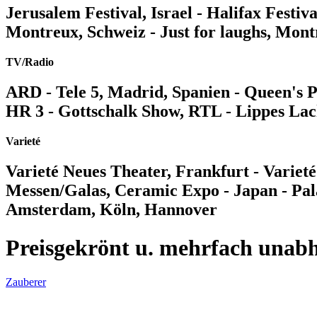
Jerusalem Festival, Israel - Halifax Festiv
Montreux, Schweiz - Just for laughs, Mont
TV/Radio
ARD - Tele 5, Madrid, Spanien - Queen's 
HR 3 - Gottschalk Show, RTL - Lippes La
Varieté
Varieté Neues Theater, Frankfurt - Varie
Messen/Galas, Ceramic Expo - Japan - Pal
Amsterdam, Köln, Hannover
Preisgekrönt u. mehrfach unabh
Zauberer
herrundfraupetersen.de | Giselherst